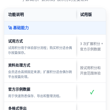
功能说明
试用版
🚀 基础能力
试用方式
3 次扩展积分 +
试用积分用于体验部分流程；购买积分适合偶
官方示例数据
尔按篇保存。
资料处理方式
按试用积分和
会员适合高频固定来源；扩展积分适合偶尔跨
开放范围体验
平台按篇处理。
官方示例数据
✓
用于快速熟悉保存、导出和整理流程。
多格式导出