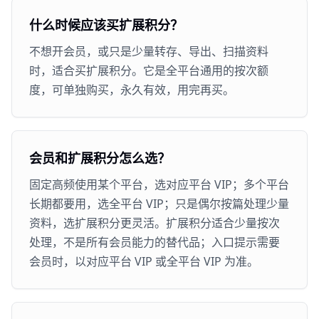
什么时候应该买扩展积分？
不想开会员，或只是少量转存、导出、扫描资料
时，适合买扩展积分。它是全平台通用的按次额
度，可单独购买，永久有效，用完再买。
会员和扩展积分怎么选？
固定高频使用某个平台，选对应平台 VIP；多个平台
长期都要用，选全平台 VIP；只是偶尔按篇处理少量
资料，选扩展积分更灵活。扩展积分适合少量按次
处理，不是所有会员能力的替代品；入口提示需要
会员时，以对应平台 VIP 或全平台 VIP 为准。