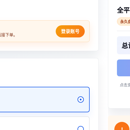
全平
永久
登录账号
直接下单。
总
点击
!