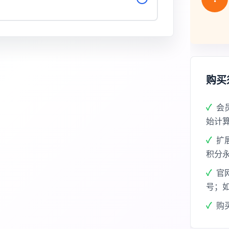
购买
会
始计
扩
积分
官
号；
购