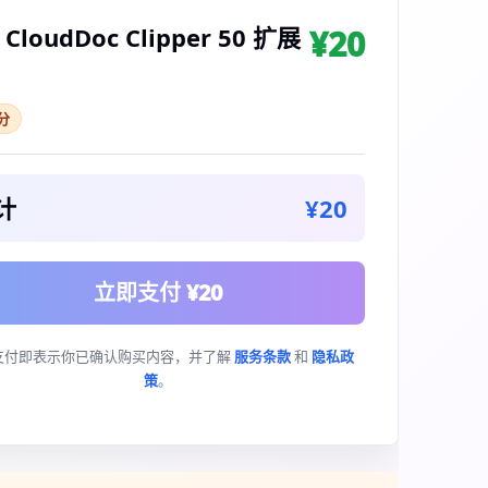
CloudDoc Clipper 50 扩展
¥20
积分
计
¥20
立即支付 ¥20
支付即表示你已确认购买内容，并了解
服务条款
和
隐私政
策
。