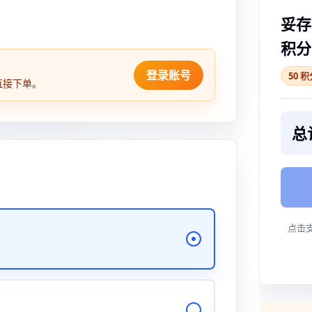
妥存 
积分
登录账号
50 
直接下单。
总
点击