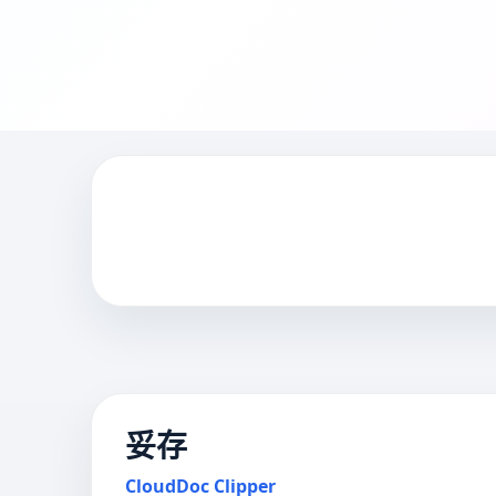
妥存
CloudDoc Clipper