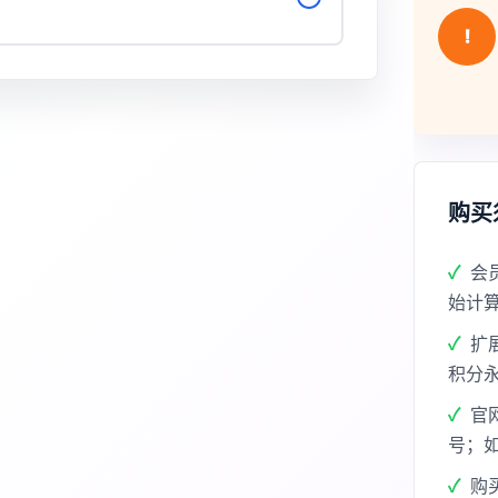
!
购买
会
始计
扩
积分
官
号；
购